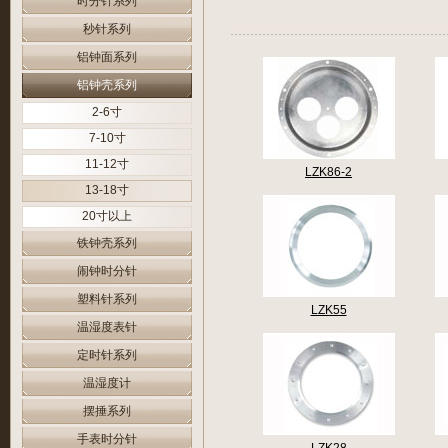
时分针系列
秒针系列
铝钟面系列
铝钟壳系列
2-6寸
7-10寸
11-12寸
LZK86-2
13-18寸
20寸以上
铁钟壳系列
闹钟时分针
塑料针系列
LZK55
温湿度表针
定时针系列
温湿度计
摆捶系列
手表时分针