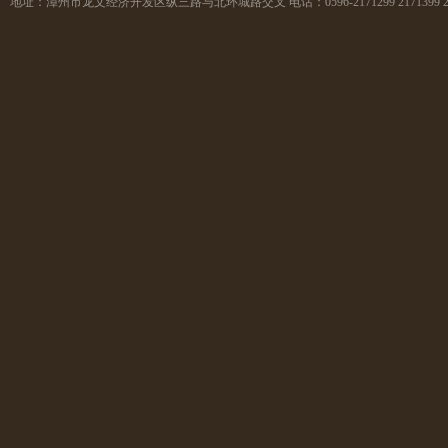
地址：
漳州市龙文经济开发区纵三路与北环城路交叉
电话：
0596-2171299 2171399 