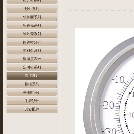
时分针系列
秒针系列
铝钟面系列
铝钟壳系列
铁钟壳系列
闹钟时分针
塑料针系列
温湿度表针
定时针系列
温湿度计
摆捶系列
手表时分针
手表秒针
其它配件