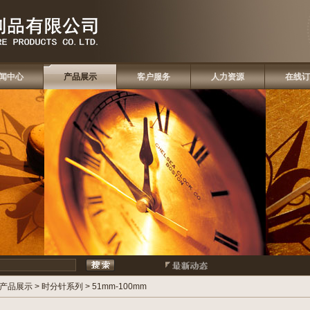
闻中心
产品展示
客户服务
人力资源
在线订
产品展示
>
时分针系列
>
51mm-100mm