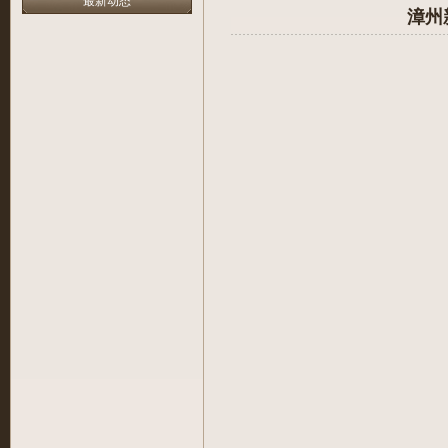
最新动态
漳州