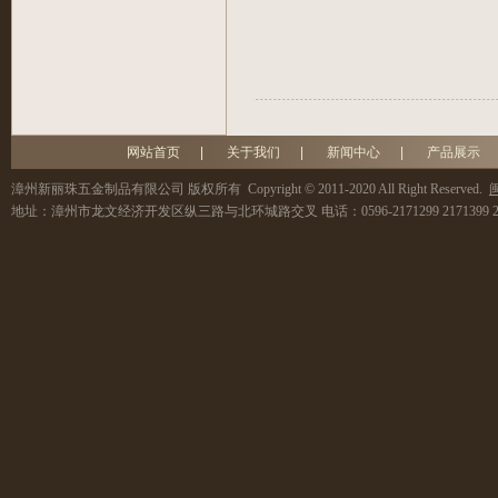
网站首页
|
关于我们
|
新闻中心
|
产品展示
漳州新丽珠五金制品有限公司
版权所有 Copyright © 2011-2020 All Right Reserved.
闽
地址：
漳州市龙文经济开发区纵三路与北环城路交叉
电话：
0596-2171299 2171399 