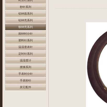
时分针系列
秒针系列
铝钟面系列
铝钟壳系列
铁钟壳系列
闹钟时分针
塑料针系列
温湿度表针
定时针系列
温湿度计
摆捶系列
手表时分针
手表秒针
其它配件